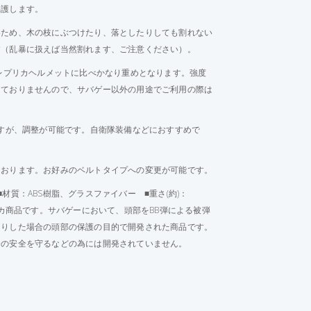
保護します。
いため、木の枝にぶつけたり、落としたりしても割れない
す（乱暴に扱えば当然割れます、ご注意ください）。
のレプリカヘルメットに比べかなり重めとなります。強度
っておりませんので、サバゲー以外の用途でご利用の際は
ですが、調整が可能です。自衛隊装備などにおすすめで
ております。お好みのベルトタイプへの変更が可能です。
材質：
ABS樹脂、グラスファイバー
■重さ(約)：
カ商品です。サバゲーにおいて、頭部をBB弾による被弾
たりした場合の頭部の保護の目的で開発された商品です。
合の安全を守るなどの為には開発されていません。