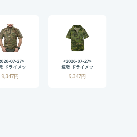
2026-07-27>
<2026-07-27>
<2
乾 ドライメッ
速乾 ドライメッ
速乾
ュ 半袖 コンバ
シュ 半袖 コンバ
シュ
9,347円
9,347円
トシャツ XLサ
ットシャツ Mサ
ット
ズ (マルチカ
イズ (マルチカム
イ
) CRYEタイプ
トロピック)
ム)
クティカル T
CRYEタイプ タク
タ
ャツ 伸縮性抜
ティカル Tシャ
シャ
 戦闘服 サバゲ
ツ ゴルフ ウェア
群 
装備 サバイバ
戦闘服 サバゲー
ー装
ゲーム メンズ
装備 サバイバル
ルゲ
リタリーシャ
ゲーム メンズ ミ
ミ
ツ 春 夏 秋
リタリーシャツ
春 夏 秋