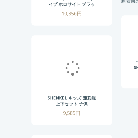
到着商
イプ ホロサイト ブラッ
ク 赤緑9段階 20mmレ
10,356円
イル対応 ドットサイト
ダットサイト サバゲ―
サバイバルゲーム 照準
器
S
グ
SHENKEL キッズ 迷彩服
上下セット 子供
130/140/150/160cm
9,585円
マルチカム 戦闘服 BDU
男の子 女の子 小さいサ
イズ 女性