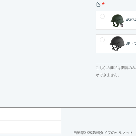
色
4582
BK（ブ
こちらの商品は閲覧のみ
ができません。
自衛隊88式鉄帽タイプのヘルメット