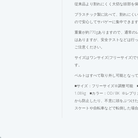
従来品より割れにくく大切な頭部を
プラスチック製に比べて、割れにく
ので安心してサバゲーに集中できま
重量が約770gありますので、通常
はありますが、安全テストなどは行
ご注意ください。
サイズはワンサイズ(フリーサイズ)
す。
ベルトはすべて取り外し可能となっ
■サイズ：
フリーサイズ※調整可能
■
1.08kg ■
カラー：OD/ BK
※レプリ
から防止したり、不意に頭をぶつけ
スケートや自転車などで転倒した場