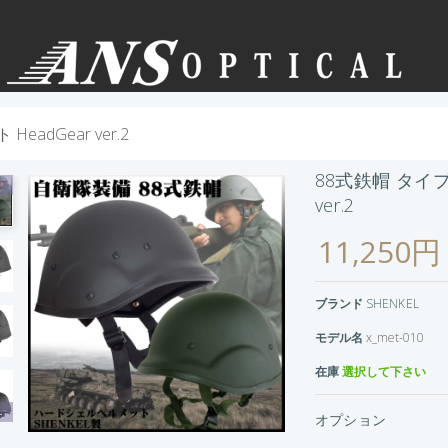
dGear ver.2
88式鉄帽 タイプ
ver.2
11,250円
ブランド
SHENKEL
モデル名
x_met-010
在庫
選択して下さい
オプション