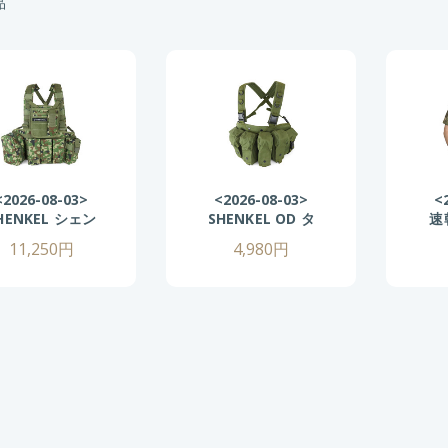
品
<2026-08-03>
<2026-08-03>
<
HENKEL シェン
SHENKEL OD タ
速
ケル ライトウェ
クティカル チェ
シ
11,250円
4,980円
イト チェストリ
ストリグ アーマ
ッ
 var.4 自衛隊
ーベスト
イ
迷彩
Tactical Chest
ム
Rig AK
タ
シ
群
ー
ル
ミ