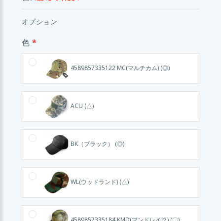
オプション
色
4589857335122 MC(マルチカム) (◎)
ACU (△)
BK（ブラック） (◎)
WL(ウッドランド) (△)
4589857335184 KMD(マンドレイク) (〇)