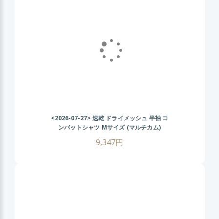
<2026-07-27>
速乾 ドライメッシュ 半袖 コ
ンバットシャツ Mサイズ (マルチカム)
CRYEタイプ タクティカル Tシャツ 伸縮性
9,347円
抜群 戦闘服 サバゲー装備 サバイバルゲーム
メンズ ミリタリーシャツ 春 夏 秋