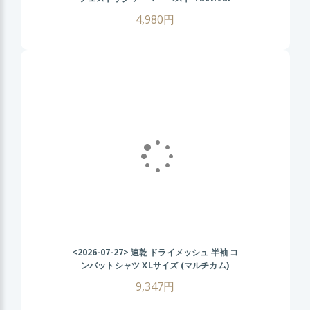
Chest Rig AK
4,980円
<2026-07-27>
速乾 ドライメッシュ 半袖 コ
ンバットシャツ XLサイズ (マルチカム)
CRYEタイプ タクティカル Tシャツ 伸縮性
9,347円
抜群 戦闘服 サバゲー装備 サバイバルゲーム
メンズ ミリタリーシャツ 春 夏 秋