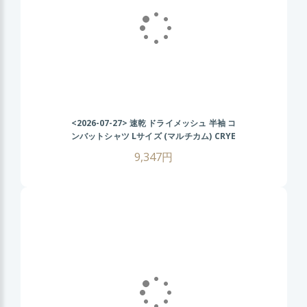
<2026-07-27>
速乾 ドライメッシュ 半袖 コ
ンバットシャツ Lサイズ (マルチカム) CRYE
タイプ タクティカル Tシャツ 伸縮性抜群 戦
9,347円
闘服 サバゲー装備 サバイバルゲーム メンズ
ミリタリーシャツ 春 夏 秋