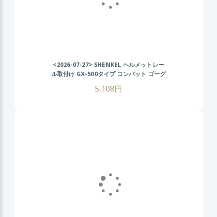
<2026-07-27>
SHENKEL ヘルメットレー
ル取付け GX-500タイプ コンバット ゴーグ
ル (BK/グレーレンズ) FASTヘルメット サ
5,108円
バゲー