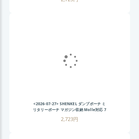
ーブドラブ
<2026-07-27>
SHENKEL ダンプポーチ ミ
リタリーポーチ マガジン収納 Molle対応 7
色 散歩 登山 バイク アウトドア BK ブラッ
2,723円
ク