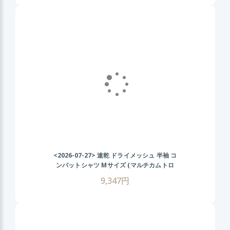
<2026-07-27>
速乾 ドライメッシュ 半袖 コ
ンバットシャツ Mサイズ (マルチカムトロ
ピック) CRYEタイプ タクティカル Tシャツ
9,347円
ゴルフ ウェア 戦闘服 サバゲー装備 サバイ
バルゲーム メンズ ミリタリーシャツ 春 夏
秋