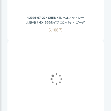
<2026-07-27>
SHENKEL ヘルメットレー
ル取付け GX-500タイプ コンバット ゴーグ
ル (BK/クリアレンズ) FASTヘルメット サ
5,108円
バゲー