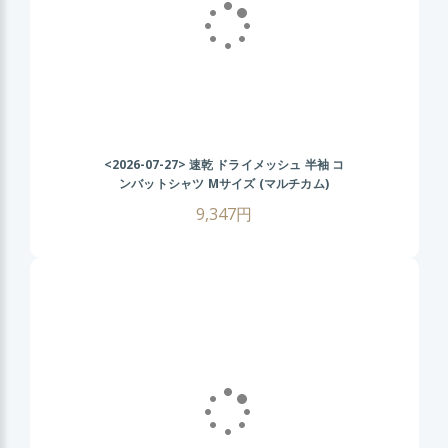
<2026-07-27>
速乾 ドライメッシュ 半袖 コ
ンバットシャツ Mサイズ (マルチカム)
CRYEタイプ タクティカル Tシャツ 伸縮性
9,347円
抜群 戦闘服 サバゲー装備 サバイバルゲーム
メンズ ミリタリーシャツ 春 夏 秋