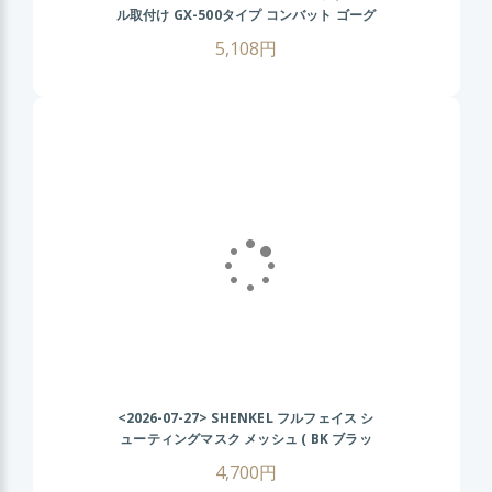
ル取付け GX-500タイプ コンバット ゴーグ
ル (BK/クリアレンズ) FASTヘルメット サ
5,108円
バゲー
<2026-07-27>
SHENKEL フルフェイス シ
ューティングマスク メッシュ ( BK ブラッ
ク ) フェイスガード サバゲー サバイバルゲ
4,700円
ーム コスプレ