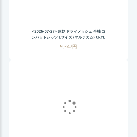
<2026-07-27>
速乾 ドライメッシュ 半袖 コ
ンバットシャツ Lサイズ (マルチカム) CRYE
タイプ タクティカル Tシャツ 伸縮性抜群 戦
9,347円
闘服 サバゲー装備 サバイバルゲーム メンズ
ミリタリーシャツ 春 夏 秋