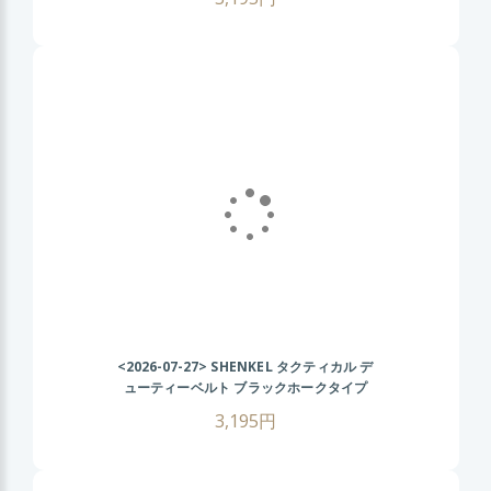
バルゲーム ミリタリーベルト 装備用ベルト
<2026-07-27>
SHENKEL タクティカル デ
ューティーベルト ブラックホークタイプ
(BK ブラック) サバゲー装備 サバイバルゲ
3,195円
ーム ミリタリーベルト 装備用ベルト