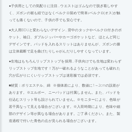
●子供用としての気配りに注目…ウエストはゴムなので脱ぎ着しやす
く、ズボンの裾も紐ではなくベルクロ留めで簡単♪ベルクロ(オス)が触
っても痛くないので、子供の手でも安心です。
●大人用BDUと変わらないデザイン…背中のタックやベルクロ付きのポ
ケット、袖口、ダブルジッパーやカーゴポケットなど、ほとんど同じ
デザインです。パッドを入れるスリットはありませんが、ズボンの膝
は立体裁断で足を曲げたりしゃがんだりしやすくなっています。
●生地はもちろんリップストップを採用…子供向けでも生地は変わらず
リップストップ生地です！万が一破れるようなことがあっても破れた
穴が広がりにくいリップストップは迷彩服では必須です。
■材質：ポリエステル、綿 ※個体差により、数値に1～2cmの誤差が
あります。※エルボー、ニーパッドは付属しません。また、パッドを
仕込むスリット等も設けられていません。※モニターにより、色味が
若干異なって見える場合がございます。※入荷時期により、色味や細
部のデザイン等が異なる場合があります。ご了承ください。また、製
造過程で付いた青色の点が見られる場合がございます。