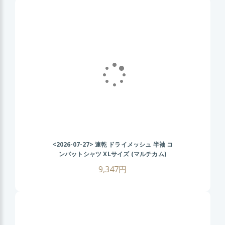
<2026-07-27>
速乾 ドライメッシュ 半袖 コ
ンバットシャツ XLサイズ (マルチカム)
CRYEタイプ タクティカル Tシャツ 伸縮性
9,347円
抜群 戦闘服 サバゲー装備 サバイバルゲーム
メンズ ミリタリーシャツ 春 夏 秋