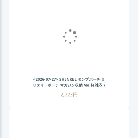
<2026-07-27>
SHENKEL ダンプポーチ ミ
リタリーポーチ マガジン収納 Molle対応 7
色 散歩 登山 バイク アウトドア BK ブラッ
2,723円
ク