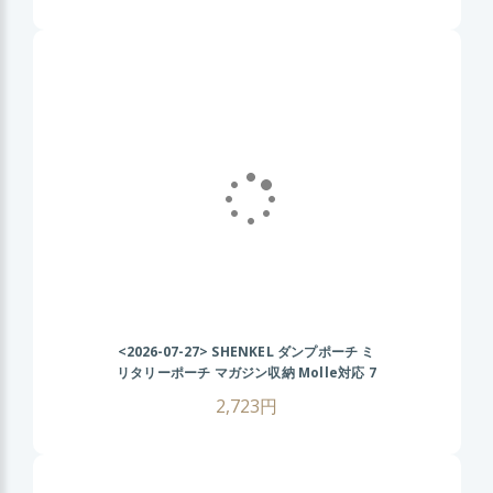
<2026-07-27>
SHENKEL ダンプポーチ ミ
リタリーポーチ マガジン収納 Molle対応 7
色 散歩 登山 バイク アウトドア OD オリ
2,723円
ーブドラブ