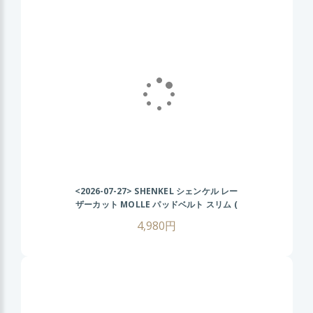
<2026-07-27>
SHENKEL シェンケル レー
ザーカット MOLLE パッドベルト スリム (
黒 ブラック ) オリオンスタイル ベルト コブ
4,980円
ラ サバゲー サバイバルゲーム