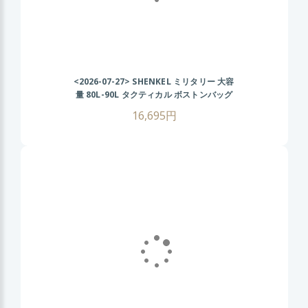
<2026-07-27>
SHENKEL ミリタリー 大容
量 80L-90L タクティカル ボストンバッグ
2WAY (BK ブラック) 旅行 登山 アウトドア
16,695円
サバゲー サバイバルゲーム