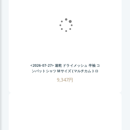
<2026-07-27>
速乾 ドライメッシュ 半袖 コ
ンバットシャツ Mサイズ (マルチカムトロ
ピック) CRYEタイプ タクティカル Tシャツ
9,347円
ゴルフ ウェア 戦闘服 サバゲー装備 サバイ
バルゲーム メンズ ミリタリーシャツ 春 夏
秋