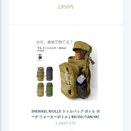
2,850円
SHENKEL MOLLE ケトルバッグ ボトル ポ
ーチ ウォーターボトル ( BK/OD/TAN/MC
) 迷彩 アウトドア
x_pouch-033