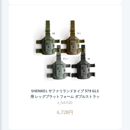
SHENKEL サファリランドタイプ 579 GLS
用 レッグプラットフォーム ダブルストラッ
プ 角度調整 (BK/TAN/OD/GY) ホルスター
x_hol-020
ハンドガン サバゲー …
6,728円