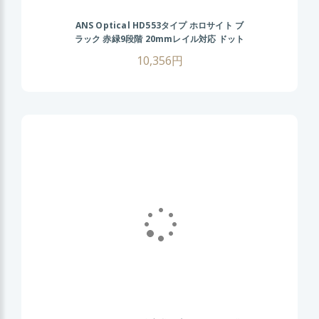
ANS Optical HD553タイプ ホロサイト ブ
ラック 赤緑9段階 20mmレイル対応 ドット
サイト ダットサイト サバゲ― サバイバル
10,356円
ゲーム 照準器