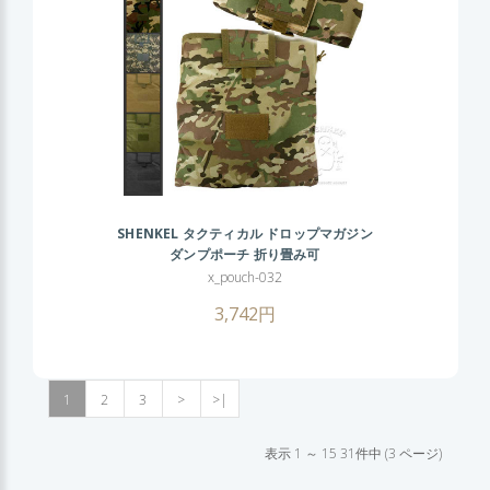
SHENKEL タクティカル ドロップマガジン
ダンプポーチ 折り畳み可
(BK/OD/TAN/MC/WL/ ACU) 幅広ベルト
x_pouch-032
対応 マガジン収納ポーチ ロールアップ
3,742円
1
2
3
>
>|
表示 1 ～ 15 31件中 (3 ページ)