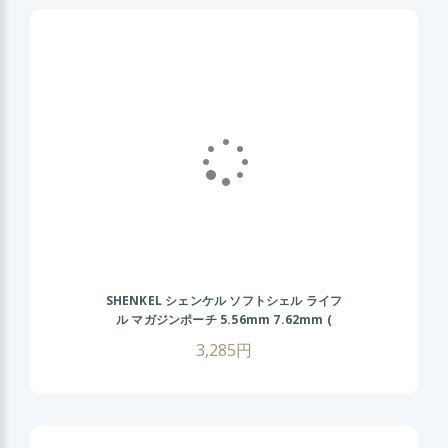
SHENKEL シェンケル ソフトシェル ライフ
ル マガジンポーチ 5.56mm 7.62mm (
BK/TAN/OD/GY ) MOLLE M4 AK スコー
3,285円
ピオンタイプ サバゲー サバイバルゲーム