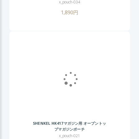
(BK ブラック TAN タン) グロック SIG M9
x_pouch-034
ハイキャパ ソーコム
1,890円
SHENKEL HK417マガジン用 オープントッ
プマガジンポーチ
x_pouch-021