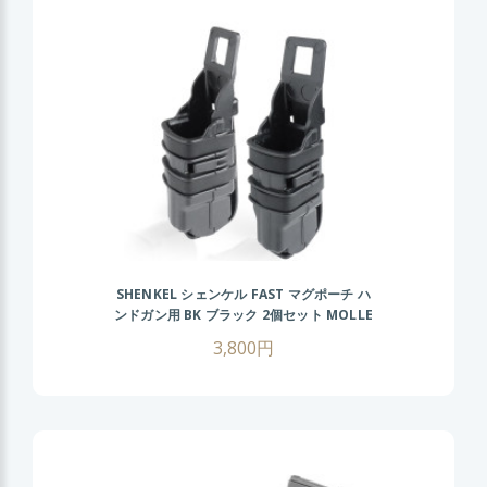
SHENKEL シェンケル FAST マグポーチ ハ
ンドガン用 BK ブラック 2個セット MOLLE
対応 マガジンポーチ サバゲー サバイバル
3,800円
ゲーム