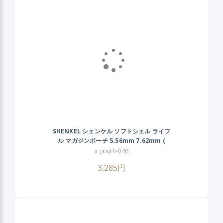
SHENKEL シェンケル ソフトシェル ライフ
ル マガジンポーチ 5.56mm 7.62mm (
BK/TAN/OD/GY ) MOLLE M4 AK スコー
x_pouch-046
ピオンタイプ サバゲー サバイバルゲーム
3,285円