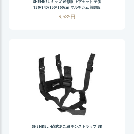
SHENKEL キッズ 迷彩服 上下セット 子供
130/140/150/160cm マルチカム 戦闘服
BDU 男の子 女の子 小さいサイズ 女性
9,585円
SHENKEL 4点式あご紐 チンストラップ BK