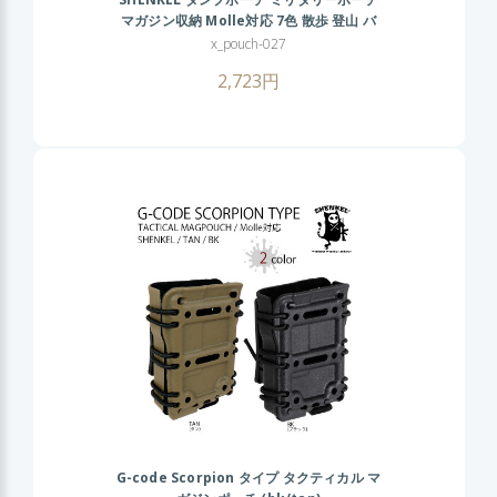
マガジン収納 Molle対応 7色 散歩 登山 バ
イク アウトドア
x_pouch-027
2,723円
G-code Scorpion タイプ タクティカル マ