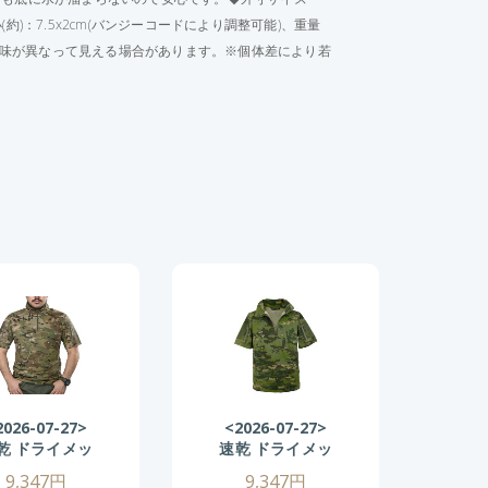
最小(約)：7.5x2cm(バンジーコードにより調整可能)、重量
り色味が異なって見える場合があります。※個体差により若
2026-07-27>
<2026-07-27>
<2
乾 ドライメッ
速乾 ドライメッ
速乾
ュ 半袖 コンバ
シュ 半袖 コンバ
シュ
9,347円
9,347円