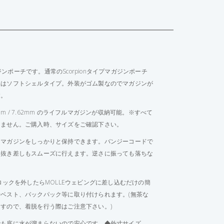
ガジンポーチです。通常のScorpionタイプマガジンポーチ
品はソフトシェルタイプ。外装がゴム製なのでマガジンが
す。
6mm / 7.62mm のライフルマガジンが収納可能。※すべて
りません。ご購入時、サイズをご確認下さい。
、マガジンをしっかりと保持できます。バンジーコードで
、抜き差しもスムーズに行えます。逆さに振っても落ちな
ロックを外したらMOLLEウェビングに差し込むだけの簡
ベスト、バックパック等に取り付けられます。(無茶な
すので、着脱を行う際はご注意下さい。)
でも底に水が溜まらないので安心です。◆外寸サイズ