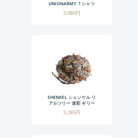
UNIONARMY Ｔシャツ
半袖 S/M/Lサイズ
3,980円
(BK/OD)
SHENKEL シェンケル リ
アルツリー 迷彩 ギリー
ハット カモフラージュ
3,285円
秋 冬 ブラウン ブーニー
ハット サバゲー サバイ
バルゲーム