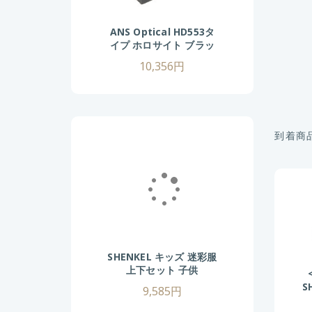
ANS Optical HD553タ
イプ ホロサイト ブラッ
ク 赤緑9段階 20mmレ
10,356円
イル対応 ドットサイト
ダットサイト サバゲ―
サバイバルゲーム 照準
器
到着商
SHENKEL キッズ 迷彩服
上下セット 子供
130/140/150/160cm
S
9,585円
マルチカム 戦闘服 BDU
男の子 女の子 小さいサ