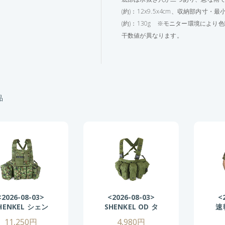
(約)：12x9.5x4cm、収納部内寸・
(約)：130g ※モニター環境によ
干数値が異なります。
品
<2026-08-03>
<2026-08-03>
<
HENKEL シェン
SHENKEL OD タ
速
ケル ライトウェ
クティカル チェ
シ
11,250円
4,980円