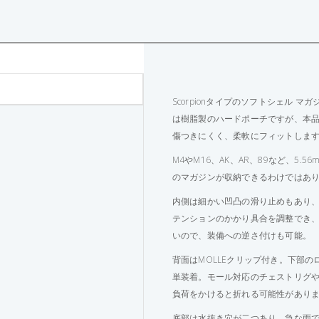
Scorpionタイプのソフトシェル マ
は樹脂製のハードポーチですが、本
傷つきにくく、柔軟にフィットしま
M4やM16、AK、AR、89など、5.5
のマガジンが収納できるわけではあ
内側は細かい凹凸の滑り止めもあり
テンションのかかり具合を調整でき
いので、装備への逆さ付けも可能。
背面はMOLLEクリップ付き。下部の
単装着。モール対応のチェストリグや
負荷をかけると折れる可能性がありま
底部は水抜き穴が二つあり、急な雨