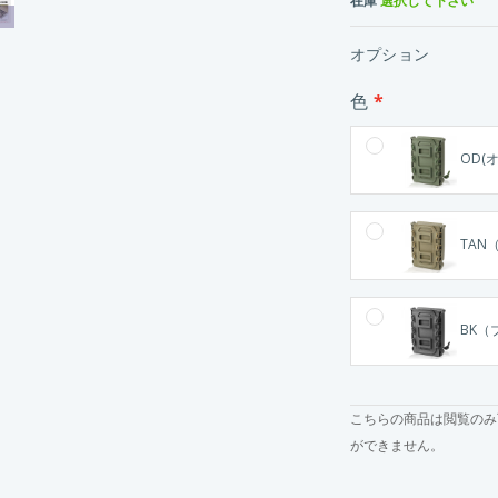
在庫
選択して下さい
オプション
色
OD(
TAN（
BK（
こちらの商品は閲覧のみ
ができません。