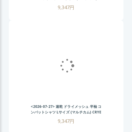
CRYEタイプ タクティカル Tシャツ 伸縮性
9,347円
抜群 戦闘服 サバゲー装備 サバイバルゲーム
メンズ ミリタリーシャツ 春 夏 秋
<2026-07-27>
速乾 ドライメッシュ 半袖 コ
ンバットシャツ Lサイズ (マルチカム) CRYE
タイプ タクティカル Tシャツ 伸縮性抜群 戦
9,347円
闘服 サバゲー装備 サバイバルゲーム メンズ
ミリタリーシャツ 春 夏 秋