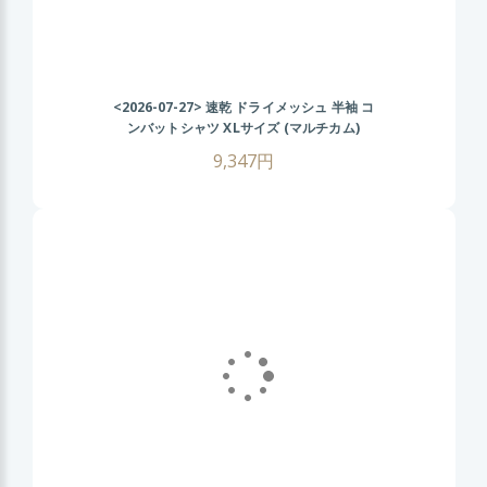
<2026-07-27>
速乾 ドライメッシュ 半袖 コ
ンバットシャツ XLサイズ (マルチカム)
CRYEタイプ タクティカル Tシャツ 伸縮性
9,347円
抜群 戦闘服 サバゲー装備 サバイバルゲーム
メンズ ミリタリーシャツ 春 夏 秋