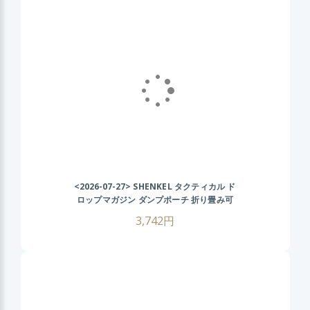
<2026-07-27>
SHENKEL タクティカル ド
ロップマガジン ダンプポーチ 折り畳み可
(BK ブラック ) 幅広ベルト対応 マガジン収
3,742円
納ポーチ ロールアップ サバゲー装備