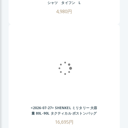
シャツ タイフン L
4,980円
<2026-07-27>
SHENKEL ミリタリー 大容
量 80L-90L タクティカル ボストンバッグ
2WAY (BK ブラック) 旅行 登山 アウトドア
16,695円
サバゲー サバイバルゲーム