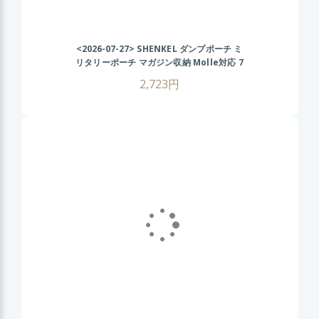
<2026-07-27>
SHENKEL ダンプポーチ ミ
リタリーポーチ マガジン収納 Molle対応 7
色 散歩 登山 バイク アウトドア BK ブラッ
2,723円
ク