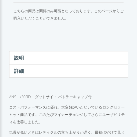
こちらの商品は閲覧のみ可能となっております。このページからご
購入いただくことができません。
説明
詳細
ANS 1x30RD ダットサイト バトラーキャップ付
コストパフォーマンスに優れ、大変好評いただいているロングセラー
ヒット商品です。このたびマイナーチェンジしてさらにユーザビリテ
ィを改善しました。
気温が低いときはレティクルの立ち上がりが遅く、最初ぼやけて見え