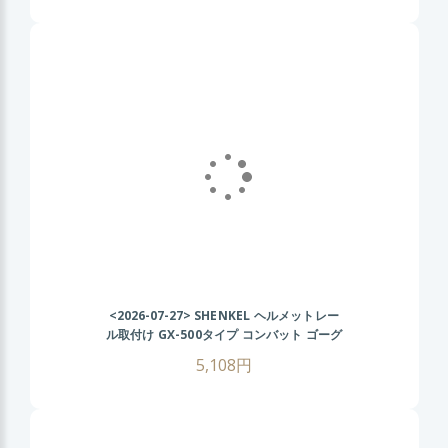
<2026-07-27>
SHENKEL ヘルメットレー
ル取付け GX-500タイプ コンバット ゴーグ
ル (BK/グレーレンズ) FASTヘルメット サ
5,108円
バゲー