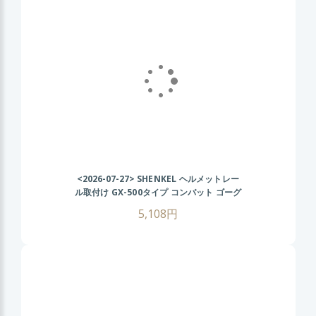
<2026-07-27>
SHENKEL ヘルメットレー
ル取付け GX-500タイプ コンバット ゴーグ
ル (BK/クリアレンズ) FASTヘルメット サ
5,108円
バゲー