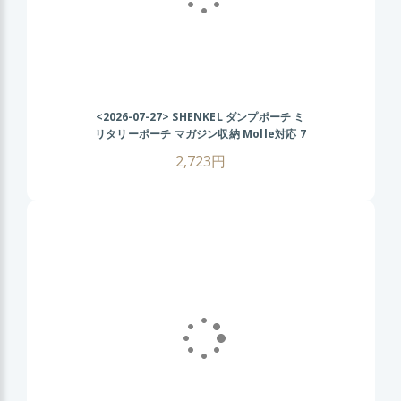
<2026-07-27>
SHENKEL ダンプポーチ ミ
リタリーポーチ マガジン収納 Molle対応 7
色 散歩 登山 バイク アウトドア OD オリ
2,723円
ーブドラブ