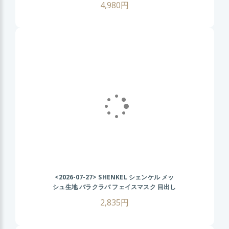
4,980円
サバゲー サバイバルゲーム
<2026-07-27>
SHENKEL シェンケル メッ
シュ生地 バラクラバ フェイスマスク 目出し
帽 迷彩 ( 黒 ブラック ) 速乾性 通気性
2,835円