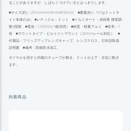
ることがありますが、しばらくつけているとはっきりします。
■サイズ(約)：L95mmxH64mmxW50mm ■重量(約)：193g(ドットサ
イト本体のみ) ■レティクル：ドット ■イルミネート：赤緑青 輝度調
整3段階 ■電池：CR2032x1個(別売) ■材質：軽量アルミ ■倍率：1
倍 ■マウントタイプ：ビルトインマウント（20mmレール対応） ■
付属品：フリップアップレンズキャップ、レンズクロス、日本語取扱
説明書 ■備考：防振防水加工
ダイヤルを回すと内蔵のチューブが動き、ドットが上下・左右に動き
ます。
到着商品