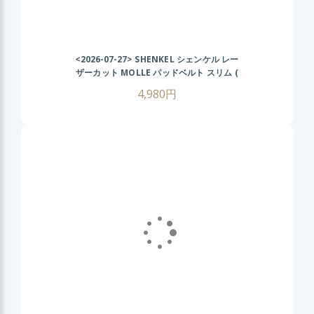
<2026-07-27>
SHENKEL シェンケル レー
ザーカット MOLLE パッドベルト スリム (
黒 ブラック ) オリオンスタイル ベルト コブ
4,980円
ラ サバゲー サバイバルゲーム