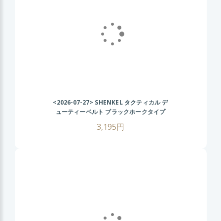
<2026-07-27>
SHENKEL タクティカル デ
ューティーベルト ブラックホークタイプ
(OD オリーブドラブ) サバゲー装備 サバイ
3,195円
バルゲーム ミリタリーベルト 装備用ベルト