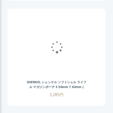
SHENKEL シェンケル ソフトシェル ライフ
ル マガジンポーチ 5.56mm 7.62mm (
BK/TAN/OD/GY ) MOLLE M4 AK スコー
3,285円
ピオンタイプ サバゲー サバイバルゲーム