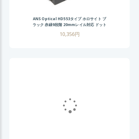
ANS Optical HD553タイプ ホロサイト ブ
ラック 赤緑9段階 20mmレイル対応 ドット
サイト ダットサイト サバゲ― サバイバル
10,356円
ゲーム 照準器