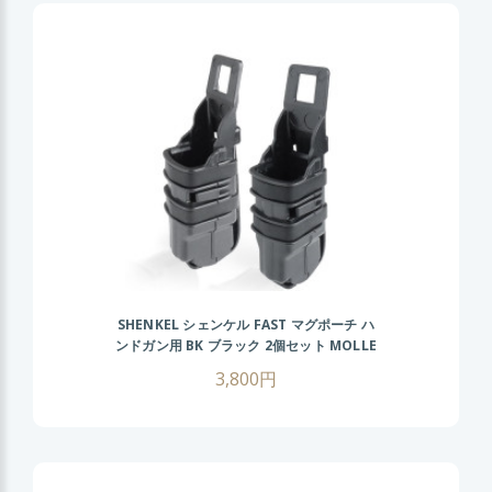
SHENKEL シェンケル FAST マグポーチ ハ
ンドガン用 BK ブラック 2個セット MOLLE
対応 マガジンポーチ サバゲー サバイバル
3,800円
ゲーム