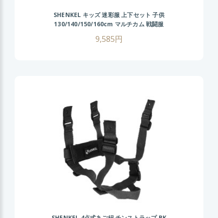
SHENKEL キッズ 迷彩服 上下セット 子供
130/140/150/160cm マルチカム 戦闘服
BDU 男の子 女の子 小さいサイズ 女性
9,585円
SHENKEL 4点式あご紐 チンストラップ BK