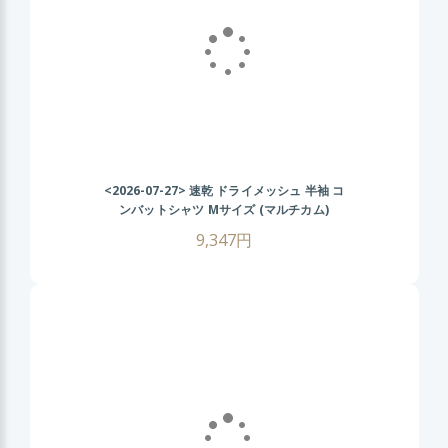
<2026-07-27>
速乾 ドライメッシュ 半袖 コ
ンバットシャツ Mサイズ (マルチカム)
CRYEタイプ タクティカル Tシャツ 伸縮性
9,347円
抜群 戦闘服 サバゲー装備 サバイバルゲーム
メンズ ミリタリーシャツ 春 夏 秋