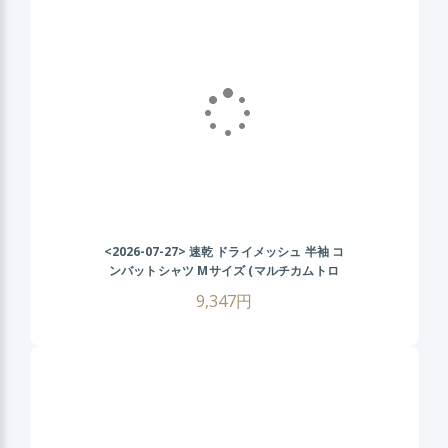
<2026-07-27>
速乾 ドライメッシュ 半袖 コ
ンバットシャツ Mサイズ (マルチカムトロ
ピック) CRYEタイプ タクティカル Tシャツ
9,347円
ゴルフ ウェア 戦闘服 サバゲー装備 サバイ
バルゲーム メンズ ミリタリーシャツ 春 夏
秋