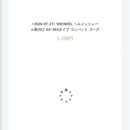
<2026-07-27>
SHENKEL ヘルメットレー
ル取付け GX-500タイプ コンバット ゴーグ
ル (BK/グレーレンズ) FASTヘルメット サ
5,108円
バゲー