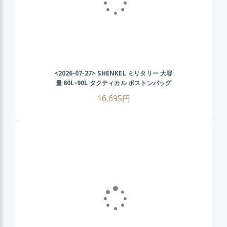
<2026-07-27>
SHENKEL ミリタリー 大容
量 80L-90L タクティカル ボストンバッグ
2WAY (BK ブラック) 旅行 登山 アウトドア
16,695円
サバゲー サバイバルゲーム