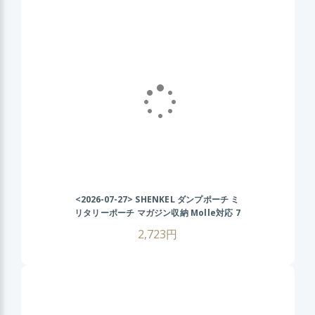
<2026-07-27>
SHENKEL ダンプポーチ ミ
リタリーポーチ マガジン収納 Molle対応 7
色 散歩 登山 バイク アウトドア BK ブラッ
2,723円
ク