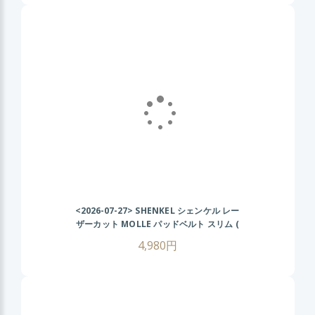
<2026-07-27>
SHENKEL シェンケル レー
ザーカット MOLLE パッドベルト スリム (
黒 ブラック ) オリオンスタイル ベルト コブ
4,980円
ラ サバゲー サバイバルゲーム