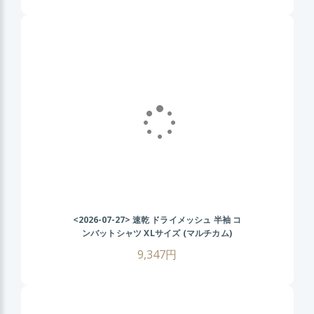
<2026-07-27>
速乾 ドライメッシュ 半袖 コ
ンバットシャツ XLサイズ (マルチカム)
CRYEタイプ タクティカル Tシャツ 伸縮性
9,347円
抜群 戦闘服 サバゲー装備 サバイバルゲーム
メンズ ミリタリーシャツ 春 夏 秋