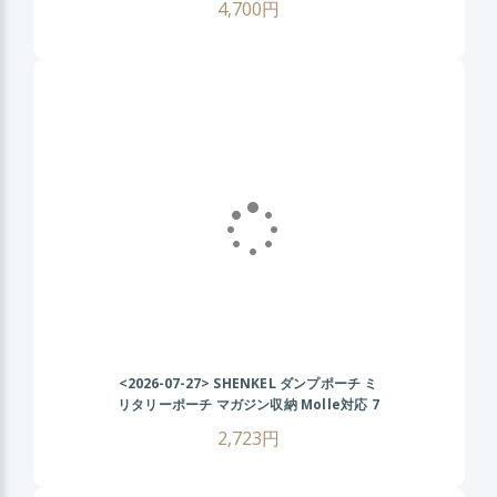
4,700円
ーム コスプレ
<2026-07-27>
SHENKEL ダンプポーチ ミ
リタリーポーチ マガジン収納 Molle対応 7
色 散歩 登山 バイク アウトドア OD オリ
2,723円
ーブドラブ