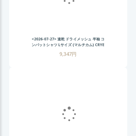
<2026-07-27>
速乾 ドライメッシュ 半袖 コ
ンバットシャツ Lサイズ (マルチカム) CRYE
タイプ タクティカル Tシャツ 伸縮性抜群 戦
9,347円
闘服 サバゲー装備 サバイバルゲーム メンズ
ミリタリーシャツ 春 夏 秋