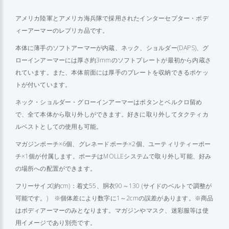
アメリカ陸軍とアメリカ海兵隊で採用されたインターセプター・ボデ
ィーアーマーのレプリカ品です。
本体に薄手のソフトアーマーが内蔵、ネック、ショルダー(DAPS)、グ
ローインアーマーには厚さ約3mmのソフトプレートが最初から内蔵さ
れています。また、本体前面には厚手のプレートを収納できるポケッ
トが付いています。
ネック・ショルダー・グローインアーマーはボタンとベルクロ留め
で、全て本体から取り外しができます。好きに取り外してタクティカ
ルベストとしての使用も可能。
マガジンポーチ×6個、グレネードポーチ×2個、ユーティリティーポー
チ×1個が付属します。ポーチはMOLLEシステムで取り外し可能、好み
の場所への配置ができます。
フリーサイズ(約cm)：着丈55、胴衣90～130 (サイドのベルトで調整が
可能です。) ※個体差により数字に1～2cmの誤差があります。※商品
はボディアーマーのみとなります。マガジンやマスク、迷彩服等は使
用イメージであり別売です。