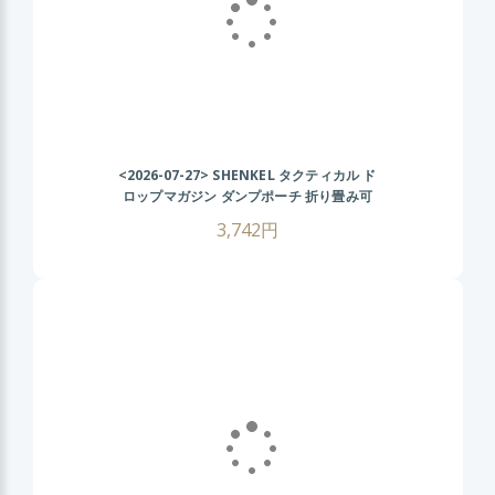
<2026-07-27>
SHENKEL タクティカル ド
ロップマガジン ダンプポーチ 折り畳み可
(BK ブラック ) 幅広ベルト対応 マガジン収
3,742円
納ポーチ ロールアップ サバゲー装備