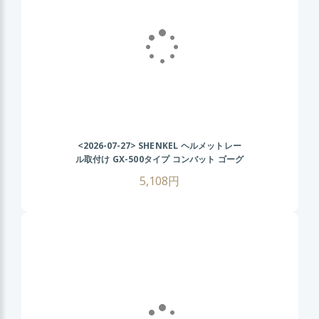
<2026-07-27>
SHENKEL ヘルメットレー
ル取付け GX-500タイプ コンバット ゴーグ
ル (BK/グレーレンズ) FASTヘルメット サ
5,108円
バゲー