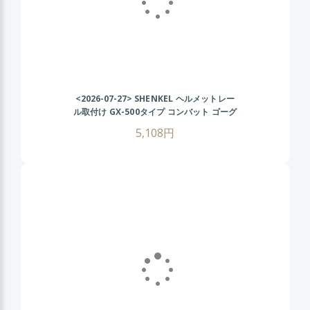
<2026-07-27>
SHENKEL ヘルメットレー
ル取付け GX-500タイプ コンバット ゴーグ
ル (BK/クリアレンズ) FASTヘルメット サ
5,108円
バゲー