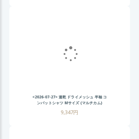
バルゲーム メンズ ミリタリーシャツ 春 夏
秋
<2026-07-27>
速乾 ドライメッシュ 半袖 コ
ンバットシャツ Mサイズ (マルチカム)
CRYEタイプ タクティカル Tシャツ 伸縮性
9,347円
抜群 戦闘服 サバゲー装備 サバイバルゲーム
メンズ ミリタリーシャツ 春 夏 秋