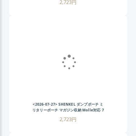
2,723円
ク
<2026-07-27>
SHENKEL ダンプポーチ ミ
リタリーポーチ マガジン収納 Molle対応 7
色 散歩 登山 バイク アウトドア ACU
2,723円