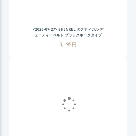
<2026-07-27>
SHENKEL タクティカル デ
ューティーベルト ブラックホークタイプ
(OD オリーブドラブ) サバゲー装備 サバイ
3,195円
バルゲーム ミリタリーベルト 装備用ベルト