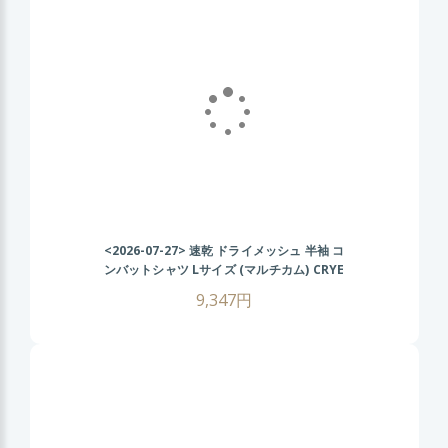
<2026-07-27>
速乾 ドライメッシュ 半袖 コ
ンバットシャツ Lサイズ (マルチカム) CRYE
タイプ タクティカル Tシャツ 伸縮性抜群 戦
9,347円
闘服 サバゲー装備 サバイバルゲーム メンズ
ミリタリーシャツ 春 夏 秋