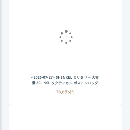
<2026-07-27>
SHENKEL ミリタリー 大容
量 80L-90L タクティカル ボストンバッグ
2WAY (BK ブラック) 旅行 登山 アウトドア
16,695円
サバゲー サバイバルゲーム