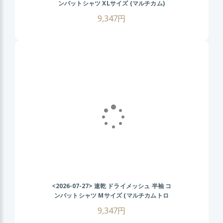
ンバットシャツ XLサイズ (マルチカム)
CRYEタイプ タクティカル Tシャツ 伸縮性
9,347円
抜群 戦闘服 サバゲー装備 サバイバルゲーム
メンズ ミリタリーシャツ 春 夏 秋
<2026-07-27>
速乾 ドライメッシュ 半袖 コ
ンバットシャツ Mサイズ (マルチカムトロ
ピック) CRYEタイプ タクティカル Tシャツ
9,347円
ゴルフ ウェア 戦闘服 サバゲー装備 サバイ