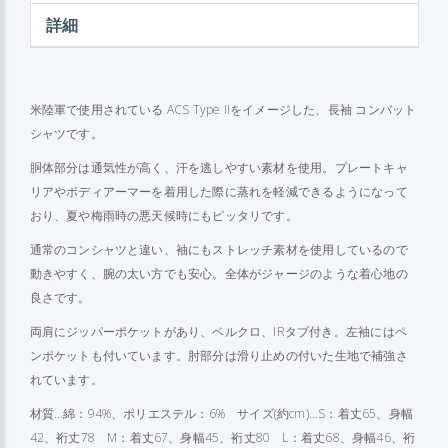
詳細
米陸軍で使用されている ACS Type IIをイメージした、長袖 コンバット
シャツです。
胴体部分は通気性が高く、汗を逃しやすい素材を使用。プレートキャ
リアやボディアーマーを着用した際に蒸れを軽減できるようになって
おり、夏や梅雨時の悪天候時にもピッタリです。
通常のコンシャツと違い、袖にもストレッチ素材を使用しているので
動きやすく、腕の太い方でも安心。全体がジャージのような着心地の
良さです。
両肩にジッパーポケットがあり、ベルクロ、IRタブ付き。左袖にはペ
ンポケットも付いています。肘部分は滑り止めの付いた生地で補強さ
れています。
材質…綿：94%、ポリエステル：6% サイズ(約cm)…S：着丈65、身幅
42、裄丈78 M：着丈67、身幅45、裄丈80 L：着丈68、身幅46、裄