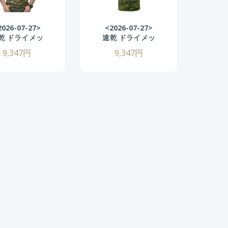
2026-07-27>
<2026-07-27>
<2
乾 ドライメッ
速乾 ドライメッ
速乾
ュ 半袖 コンバ
シュ 半袖 コンバ
シュ
9,347円
9,347円
トシャツ XLサ
ットシャツ Mサ
ット
ズ (マルチカ
イズ (マルチカム
イ
) CRYEタイプ
トロピック)
ム)
クティカル T
CRYEタイプ タク
タ
ャツ 伸縮性抜
ティカル Tシャ
シャ
 戦闘服 サバゲ
ツ ゴルフ ウェア
群 
装備 サバイバ
戦闘服 サバゲー
ー装
ゲーム メンズ
装備 サバイバル
ルゲ
リタリーシャ
ゲーム メンズ ミ
ミ
ツ 春 夏 秋
リタリーシャツ
春 夏 秋