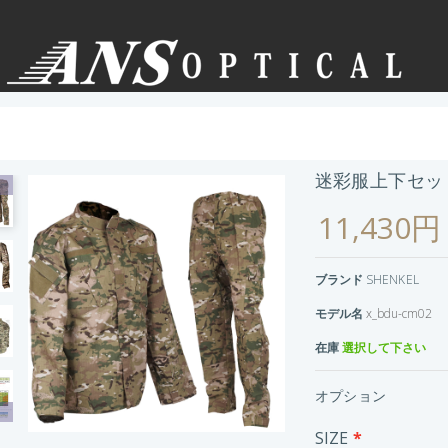
迷彩服上下セッ
11,430円
ブランド
SHENKEL
モデル名
x_bdu-cm02
在庫
選択して下さい
オプション
SIZE