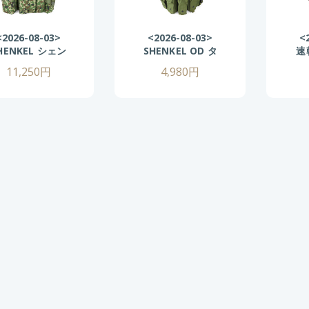
<2026-08-03>
<2026-08-03>
<
HENKEL シェン
SHENKEL OD タ
速
ケル ライトウェ
クティカル チェ
シ
11,250円
4,980円
イト チェストリ
ストリグ アーマ
ッ
 var.4 自衛隊
ーベスト
イ
迷彩
Tactical Chest
ム
Rig AK
タ
シ
群
ー
ル
ミ