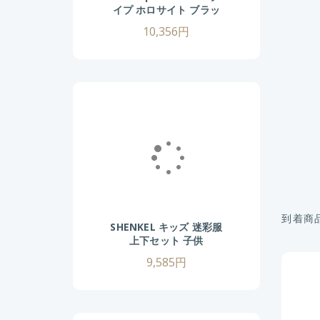
イプ ホロサイト ブラッ
ク 赤緑9段階 20mmレ
10,356円
イル対応 ドットサイト
ダットサイト サバゲ―
サバイバルゲーム 照準
器
到着商
SHENKEL キッズ 迷彩服
上下セット 子供
130/140/150/160cm
9,585円
マルチカム 戦闘服 BDU
男の子 女の子 小さいサ
イズ 女性