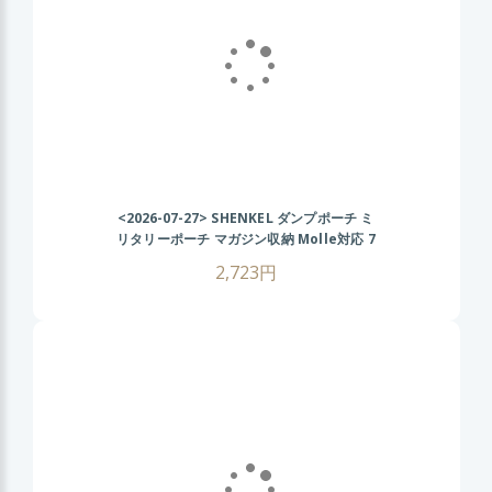
<2026-07-27>
SHENKEL ダンプポーチ ミ
リタリーポーチ マガジン収納 Molle対応 7
色 散歩 登山 バイク アウトドア OD オリ
2,723円
ーブドラブ