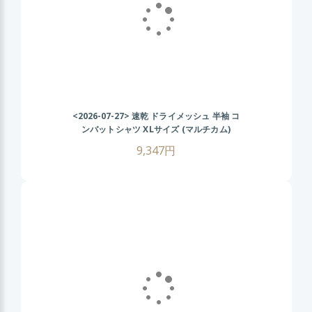
<2026-07-27>
速乾 ドライメッシュ 半袖 コ
ンバットシャツ XLサイズ (マルチカム)
CRYEタイプ タクティカル Tシャツ 伸縮性
9,347円
抜群 戦闘服 サバゲー装備 サバイバルゲーム
メンズ ミリタリーシャツ 春 夏 秋