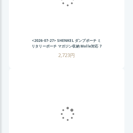
<2026-07-27>
SHENKEL ダンプポーチ ミ
リタリーポーチ マガジン収納 Molle対応 7
色 散歩 登山 バイク アウトドア BK ブラッ
2,723円
ク