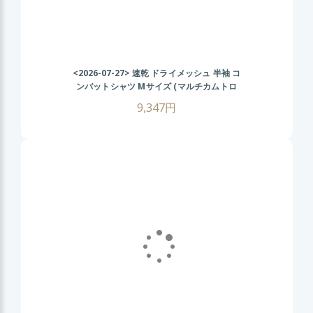
<2026-07-27>
速乾 ドライメッシュ 半袖 コ
ンバットシャツ Mサイズ (マルチカムトロ
ピック) CRYEタイプ タクティカル Tシャツ
9,347円
ゴルフ ウェア 戦闘服 サバゲー装備 サバイ
バルゲーム メンズ ミリタリーシャツ 春 夏
秋