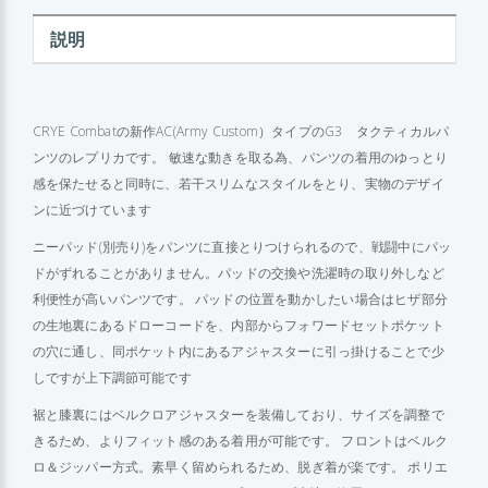
説明
CRYE Combatの新作AC(Army Custom）タイプのG3 タクティカルパ
ンツのレプリカです。 敏速な動きを取る為、パンツの着用のゆっとり
感を保たせると同時に、若干スリムなスタイルをとり、実物のデザイ
ンに近づけています
ニーパッド(別売り)をパンツに直接とりつけられるので、戦闘中にパッ
ドがずれることがありません。パッドの交換や洗濯時の取り外しなど
利便性が高いパンツです。 パッドの位置を動かしたい場合はヒザ部分
の生地裏にあるドローコードを、内部からフォワードセットポケット
の穴に通し、同ポケット内にあるアジャスターに引っ掛けることで少
しですが上下調節可能です
裾と膝裏にはベルクロアジャスターを装備しており、サイズを調整で
きるため、よりフィット感のある着用が可能です。 フロントはベルク
ロ＆ジッパー方式。素早く留められるため、脱ぎ着が楽です。 ポリエ