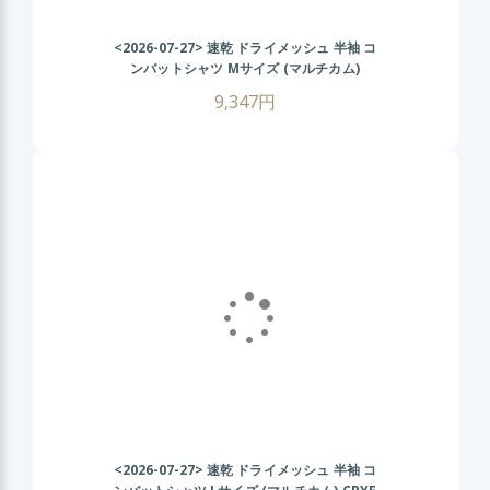
<2026-07-27>
速乾 ドライメッシュ 半袖 コ
ンバットシャツ Mサイズ (マルチカム)
CRYEタイプ タクティカル Tシャツ 伸縮性
9,347円
抜群 戦闘服 サバゲー装備 サバイバルゲーム
メンズ ミリタリーシャツ 春 夏 秋
<2026-07-27>
速乾 ドライメッシュ 半袖 コ