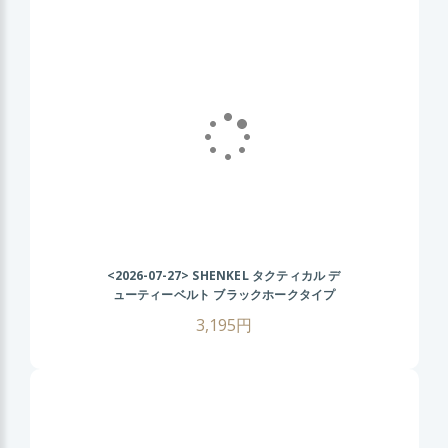
<2026-07-27>
SHENKEL タクティカル デ
ューティーベルト ブラックホークタイプ
(OD オリーブドラブ) サバゲー装備 サバイ
3,195円
バルゲーム ミリタリーベルト 装備用ベルト