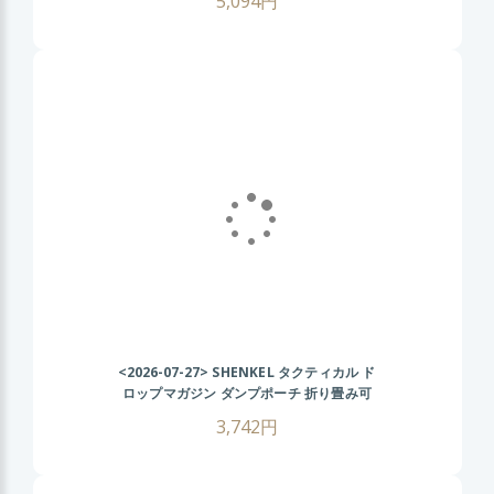
5,094円
<2026-07-27>
SHENKEL タクティカル ド
ロップマガジン ダンプポーチ 折り畳み可
(BK ブラック ) 幅広ベルト対応 マガジン収
3,742円
納ポーチ ロールアップ サバゲー装備