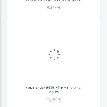
ンバットシャツ Lサイズ (マルチカム) CRYE
タイプ タクティカル Tシャツ 伸縮性抜群 戦
9,347円
闘服 サバゲー装備 サバイバルゲーム メンズ
ミリタリーシャツ 春 夏 秋
<2026-07-27>
迷彩服上下セット マンドレ
イク XS
11,430円