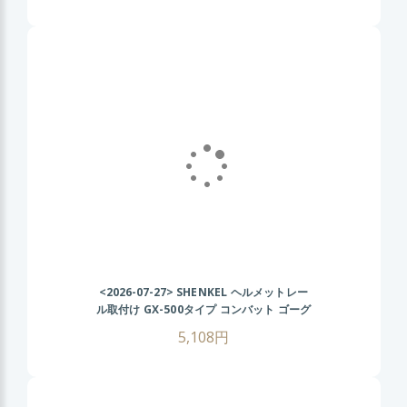
<2026-07-27>
SHENKEL ヘルメットレー
ル取付け GX-500タイプ コンバット ゴーグ
ル (BK/クリアレンズ) FASTヘルメット サ
5,108円
バゲー