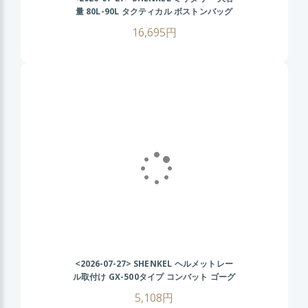
量 80L-90L タクティカル ボストンバッグ
2WAY (BK ブラック) 旅行 登山 アウトドア
16,695円
サバゲー サバイバルゲーム
<2026-07-27>
SHENKEL ヘルメットレー
ル取付け GX-500タイプ コンバット ゴーグ
ル (BK/グレーレンズ) FASTヘルメット サ
5,108円
バゲー