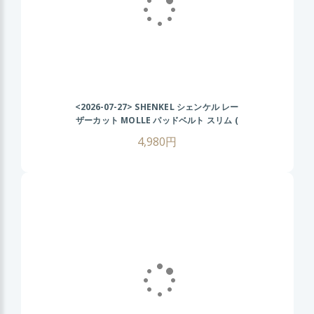
<2026-07-27>
SHENKEL シェンケル レー
ザーカット MOLLE パッドベルト スリム (
黒 ブラック ) オリオンスタイル ベルト コブ
4,980円
ラ サバゲー サバイバルゲーム